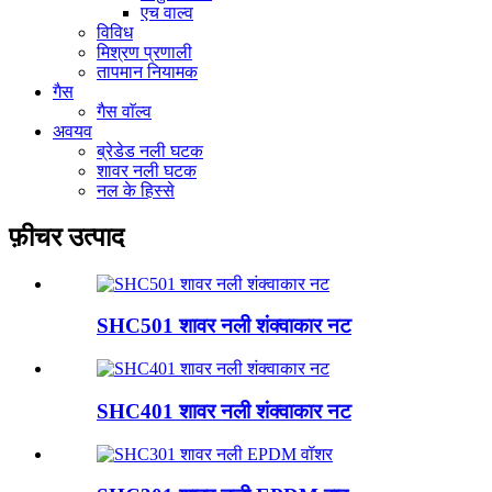
एच वाल्व
विविध
मिश्रण प्रणाली
तापमान नियामक
गैस
गैस वाॅल्व
अवयव
ब्रेडेड नली घटक
शावर नली घटक
नल के हिस्से
फ़ीचर उत्पाद
SHC501 शावर नली शंक्वाकार नट
SHC401 शावर नली शंक्वाकार नट