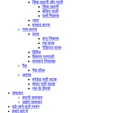
सिंक छलनी और नाली
सिंक छलनी
बेसिन नाली
फर्श निकास
जाल
बरबाद करना
गरम करना
वाल्व
वायु निकास
एच वाल्व
रेडिएटर वाल्व
विविध
मिश्रण प्रणाली
तापमान नियामक
गैस
गैस वाॅल्व
अवयव
ब्रेडेड नली घटक
शावर नली घटक
नल के हिस्से
समाचार
कंपनी समाचार
उद्योग समाचार
पूछे जाने वाले प्रश्न
हमारे बारे में