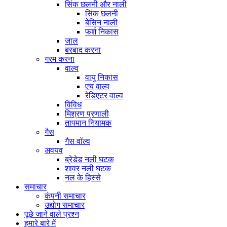
सिंक छलनी और नाली
सिंक छलनी
बेसिन नाली
फर्श निकास
जाल
बरबाद करना
गरम करना
वाल्व
वायु निकास
एच वाल्व
रेडिएटर वाल्व
विविध
मिश्रण प्रणाली
तापमान नियामक
गैस
गैस वाॅल्व
अवयव
ब्रेडेड नली घटक
शावर नली घटक
नल के हिस्से
समाचार
कंपनी समाचार
उद्योग समाचार
पूछे जाने वाले प्रश्न
हमारे बारे में