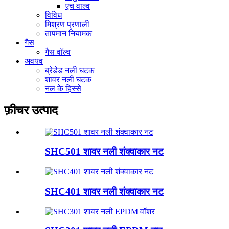
एच वाल्व
विविध
मिश्रण प्रणाली
तापमान नियामक
गैस
गैस वाॅल्व
अवयव
ब्रेडेड नली घटक
शावर नली घटक
नल के हिस्से
फ़ीचर उत्पाद
SHC501 शावर नली शंक्वाकार नट
SHC401 शावर नली शंक्वाकार नट