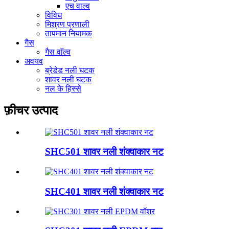
एच वाल्व
विविध
मिश्रण प्रणाली
तापमान नियामक
गैस
गैस वाॅल्व
अवयव
ब्रेडेड नली घटक
शावर नली घटक
नल के हिस्से
फ़ीचर उत्पाद
SHC501 शावर नली शंक्वाकार नट
SHC401 शावर नली शंक्वाकार नट