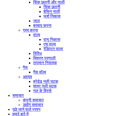
सिंक छलनी और नाली
सिंक छलनी
बेसिन नाली
फर्श निकास
जाल
बरबाद करना
गरम करना
वाल्व
वायु निकास
एच वाल्व
रेडिएटर वाल्व
विविध
मिश्रण प्रणाली
तापमान नियामक
गैस
गैस वाॅल्व
अवयव
ब्रेडेड नली घटक
शावर नली घटक
नल के हिस्से
समाचार
कंपनी समाचार
उद्योग समाचार
पूछे जाने वाले प्रश्न
हमारे बारे में