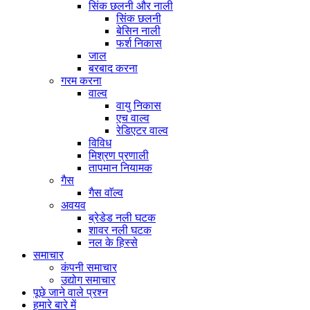
सिंक छलनी और नाली
सिंक छलनी
बेसिन नाली
फर्श निकास
जाल
बरबाद करना
गरम करना
वाल्व
वायु निकास
एच वाल्व
रेडिएटर वाल्व
विविध
मिश्रण प्रणाली
तापमान नियामक
गैस
गैस वाॅल्व
अवयव
ब्रेडेड नली घटक
शावर नली घटक
नल के हिस्से
समाचार
कंपनी समाचार
उद्योग समाचार
पूछे जाने वाले प्रश्न
हमारे बारे में