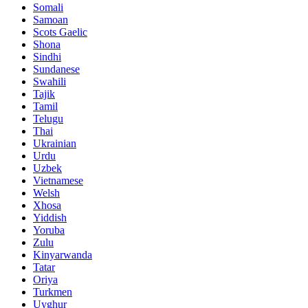
Somali
Samoan
Scots Gaelic
Shona
Sindhi
Sundanese
Swahili
Tajik
Tamil
Telugu
Thai
Ukrainian
Urdu
Uzbek
Vietnamese
Welsh
Xhosa
Yiddish
Yoruba
Zulu
Kinyarwanda
Tatar
Oriya
Turkmen
Uyghur