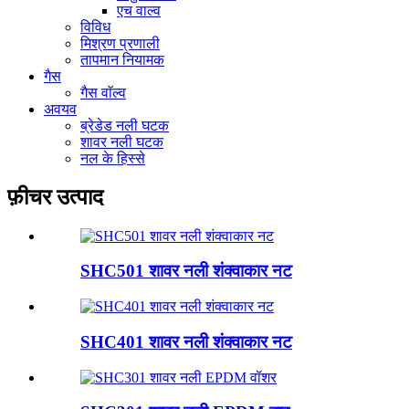
एच वाल्व
विविध
मिश्रण प्रणाली
तापमान नियामक
गैस
गैस वाॅल्व
अवयव
ब्रेडेड नली घटक
शावर नली घटक
नल के हिस्से
फ़ीचर उत्पाद
SHC501 शावर नली शंक्वाकार नट
SHC401 शावर नली शंक्वाकार नट