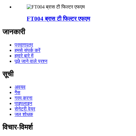
FT004 ब्रास टी फिल्टर एफएम
जानकारी
प्रमाणपत्र
हमसे संपर्क करें
हमारे बारे में
पूछे जाने वाले प्रश्न
सूची
अवयव
गैस
गरम करना
पाइपलाइन
सेनेटरी वेयर
जल शोधक
विचार-विमर्श