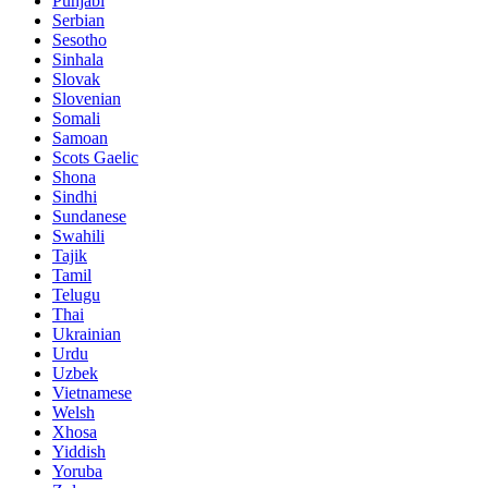
Punjabi
Serbian
Sesotho
Sinhala
Slovak
Slovenian
Somali
Samoan
Scots Gaelic
Shona
Sindhi
Sundanese
Swahili
Tajik
Tamil
Telugu
Thai
Ukrainian
Urdu
Uzbek
Vietnamese
Welsh
Xhosa
Yiddish
Yoruba