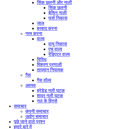
सिंक छलनी और नाली
सिंक छलनी
बेसिन नाली
फर्श निकास
जाल
बरबाद करना
गरम करना
वाल्व
वायु निकास
एच वाल्व
रेडिएटर वाल्व
विविध
मिश्रण प्रणाली
तापमान नियामक
गैस
गैस वाॅल्व
अवयव
ब्रेडेड नली घटक
शावर नली घटक
नल के हिस्से
समाचार
कंपनी समाचार
उद्योग समाचार
पूछे जाने वाले प्रश्न
हमारे बारे में