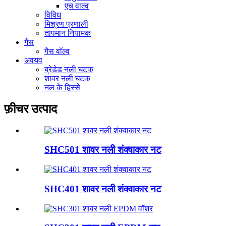
एच वाल्व
विविध
मिश्रण प्रणाली
तापमान नियामक
गैस
गैस वाॅल्व
अवयव
ब्रेडेड नली घटक
शावर नली घटक
नल के हिस्से
फ़ीचर उत्पाद
SHC501 शावर नली शंक्वाकार नट
SHC401 शावर नली शंक्वाकार नट