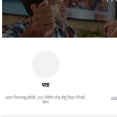
पता
6एफ जियानझू हवेली, 202 जिफैंग रोड हैशु जिला निंगबो,
zph
चीन