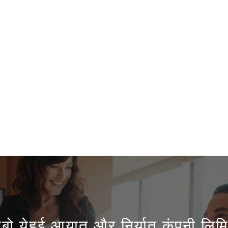
गबो येहुई आयात और निर्यात कंपनी लिम