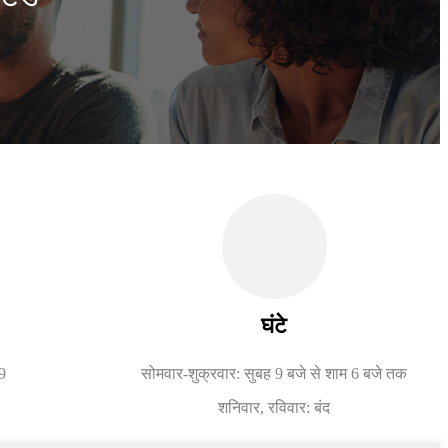
घंटे
9
सोमवार-शुक्रवार: सुबह 9 बजे से शाम 6 बजे तक
शनिवार, रविवार: बंद