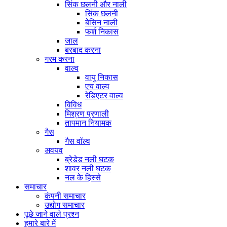
सिंक छलनी और नाली
सिंक छलनी
बेसिन नाली
फर्श निकास
जाल
बरबाद करना
गरम करना
वाल्व
वायु निकास
एच वाल्व
रेडिएटर वाल्व
विविध
मिश्रण प्रणाली
तापमान नियामक
गैस
गैस वाॅल्व
अवयव
ब्रेडेड नली घटक
शावर नली घटक
नल के हिस्से
समाचार
कंपनी समाचार
उद्योग समाचार
पूछे जाने वाले प्रश्न
हमारे बारे में