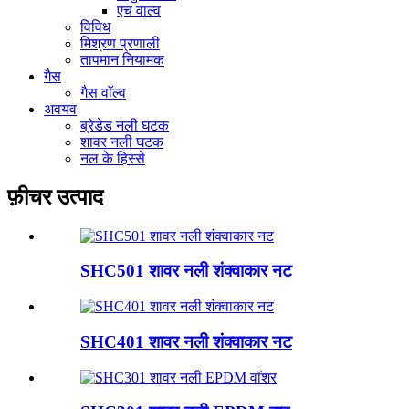
एच वाल्व
विविध
मिश्रण प्रणाली
तापमान नियामक
गैस
गैस वाॅल्व
अवयव
ब्रेडेड नली घटक
शावर नली घटक
नल के हिस्से
फ़ीचर उत्पाद
SHC501 शावर नली शंक्वाकार नट
SHC401 शावर नली शंक्वाकार नट