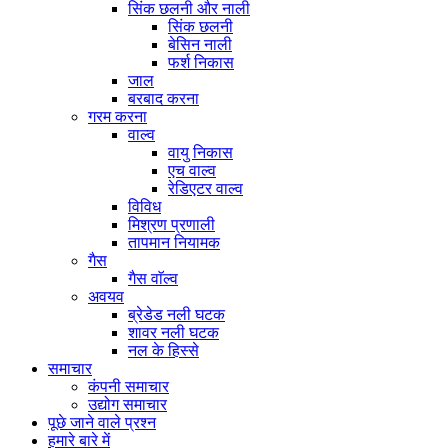
सिंक छलनी और नाली
सिंक छलनी
बेसिन नाली
फर्श निकास
जाल
बरबाद करना
गरम करना
वाल्व
वायु निकास
एच वाल्व
रेडिएटर वाल्व
विविध
मिश्रण प्रणाली
तापमान नियामक
गैस
गैस वाॅल्व
अवयव
ब्रेडेड नली घटक
शावर नली घटक
नल के हिस्से
समाचार
कंपनी समाचार
उद्योग समाचार
पूछे जाने वाले प्रश्न
हमारे बारे में